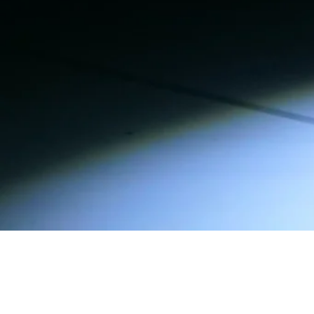
LA 
SVSN
VIV
NUM