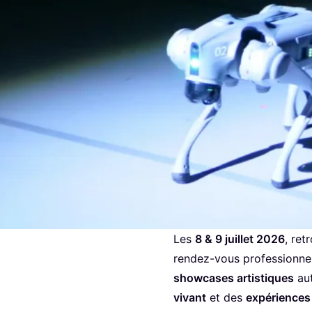
RENCONTRE D
ANT
ET DES
EX
ÉRIQUES
Les
8 & 9 juillet 2026
, re
rendez-vous professionne
showcases artistiques
aut
vivant
et des
expériences