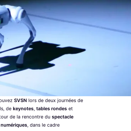
U
SPECTACLE
PÉRIENCES
trouvez
SVSN
lors de deux journées de
ls, de
keynotes
,
tables rondes
et
our de la rencontre du
spectacle
 numériques
, dans le cadre